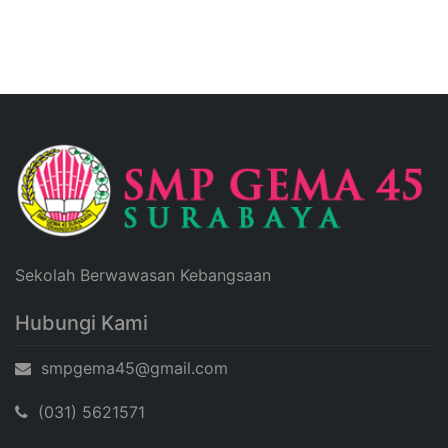
Sekolah Berwawasan Kebangsaan
Hubungi Kami
smpgema45@gmail.com
(031) 5621571