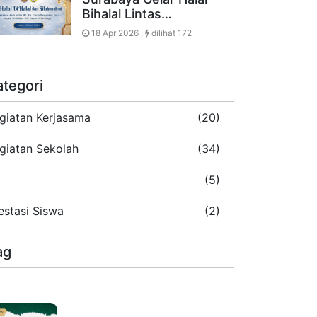
Bihalal Lintas…
18 Apr 2026 ,
dilihat 172
ategori
giatan Kerjasama
(20)
giatan Sekolah
(34)
5
(5)
estasi Siswa
(2)
ag