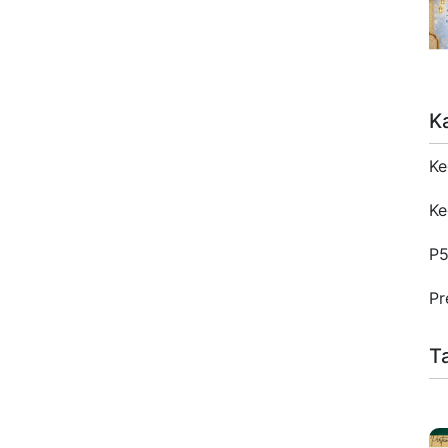
K
Ke
Ke
P
Pr
T