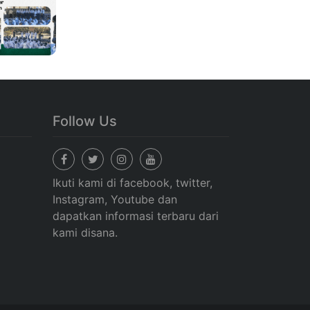
Follow Us
Ikuti kami di facebook, twitter,
Instagram, Youtube dan
dapatkan informasi terbaru dari
kami disana.