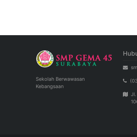
Hubu
sm
Sekolah Berwawasan
(0
Kebangsaan
Jl
10