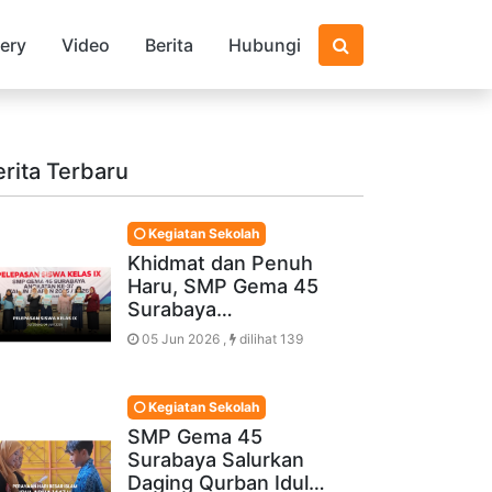
lery
Video
Berita
Hubungi
erita Terbaru
Kegiatan Sekolah
Khidmat dan Penuh
Haru, SMP Gema 45
Surabaya…
05 Jun 2026 ,
dilihat 139
Kegiatan Sekolah
SMP Gema 45
Surabaya Salurkan
Daging Qurban Idul…