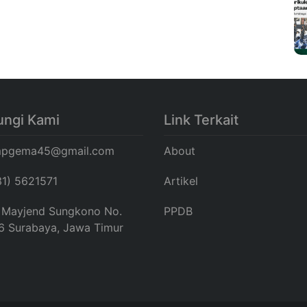
ngi Kami
Link Terkait
pgema45@gmail.com
About
31) 5621571
Artikel
. Mayjend Sungkono No.
PPDB
6 Surabaya, Jawa Timur