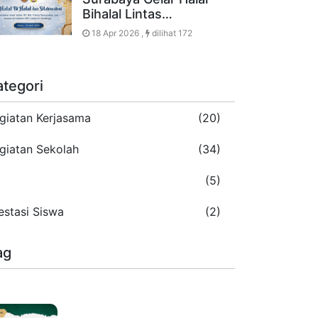
Bihalal Lintas…
18 Apr 2026 ,
dilihat 172
ategori
giatan Kerjasama
(20)
giatan Sekolah
(34)
5
(5)
estasi Siswa
(2)
ag