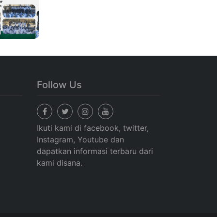
Follow Us
Ikuti kami di facebook, twitter,
Instagram, Youtube dan
dapatkan informasi terbaru dari
kami disana.