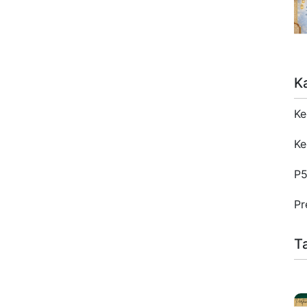
K
Ke
Ke
P
Pr
T