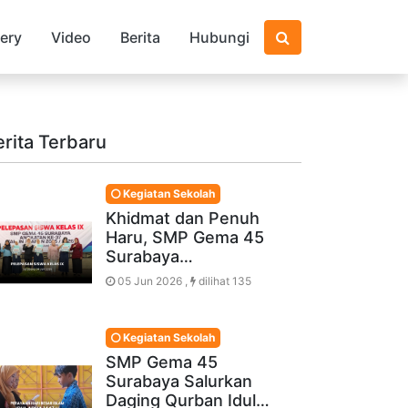
lery
Video
Berita
Hubungi
erita Terbaru
Kegiatan Sekolah
Khidmat dan Penuh
Haru, SMP Gema 45
Surabaya…
05 Jun 2026 ,
dilihat 135
Kegiatan Sekolah
SMP Gema 45
Surabaya Salurkan
Daging Qurban Idul…