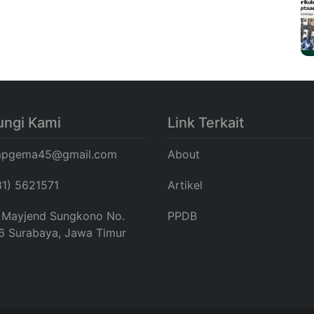
ngi Kami
Link Terkait
pgema45@gmail.com
About
31) 5621571
Artikel
. Mayjend Sungkono No.
PPDB
6 Surabaya, Jawa Timur