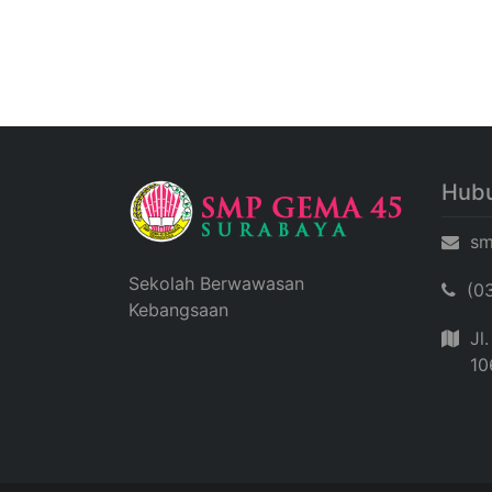
Hubu
sm
Sekolah Berwawasan
(0
Kebangsaan
Jl
10