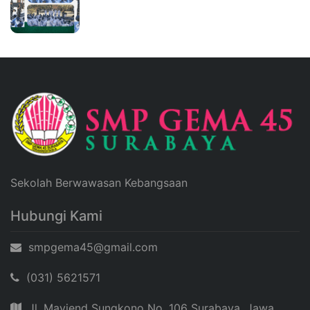
Sekolah Berwawasan Kebangsaan
Hubungi Kami
smpgema45@gmail.com
(031) 5621571
Jl. Mayjend Sungkono No. 106 Surabaya, Jawa