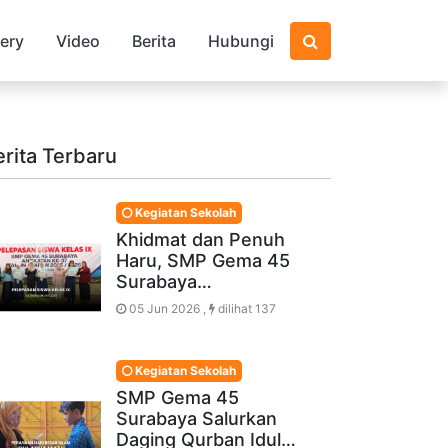
lery
Video
Berita
Hubungi
erita Terbaru
Kegiatan Sekolah
Khidmat dan Penuh
Haru, SMP Gema 45
Surabaya…
05 Jun 2026 ,
dilihat 137
Kegiatan Sekolah
SMP Gema 45
Surabaya Salurkan
Daging Qurban Idul…