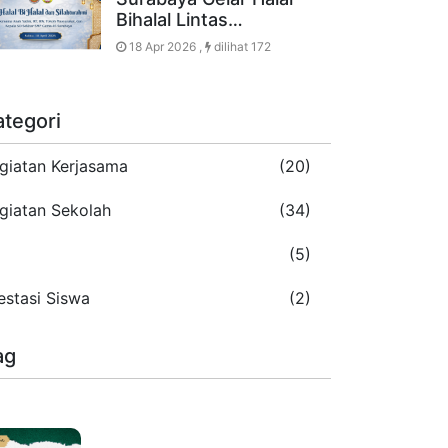
Bihalal Lintas…
18 Apr 2026 ,
dilihat 172
ategori
giatan Kerjasama
(20)
giatan Sekolah
(34)
5
(5)
estasi Siswa
(2)
ag